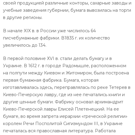
своей продукцией различные конторы, сахарные заводы и
учебные заведения губернии, бумага вывозилась на торги
в другие регионы.
В начале XIX в. в России уже числилось 64
писчебумажные фабрики. В1835 г. их количество
увеличилось до 134.
В первой половине ХVI в. стали делать бумагу и в
Украине. В 1612 г. в городе Радомышле, расположенном
на полпути между Киевом и Житомиром, была построена
первая бумажная фабрика. Бумага, которая
изготавливалась здесь, переправлялась по реке Тетерев в
Киево-Печерскую лавру, где из нее печатались книги и
другие ценные бумаги. Фабрику основал архимандрит
Киево-Печерской лавры Елисей Плетенецкий. На ее
бумаге, во время запрета иерархии «греческой религии»
королем Речи Посполитой Сигизмундом III, в Украине
печаталась вся православная литература. Работала