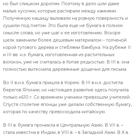
но был слишком дорогим. Поэтому в дело шли даже
малые кусочки, которые растирали между камнями.
Полученную кашицу выливали на ровную поверхность и
сушили под гнетом. Это была еще не бумага в полном
смысле слова, но уже шаг к ее изготовлению. Вскоре
шелк заменили более дешевым материалом – толченой
корой тутового дерева и стеблями бамбука. На рубеже II
и III вв. н.э. бумага, изготовленная из растительных
волокон, уже не считалась в Китае редкостью. В III в. она
полностью вытеснила деревянные дощечки для письма.
Во II в.н.э. бумага пришла в Корею. В III в.н.э. достигла
берегов Японии, но настоящее развитие здесь получила
только к610 г. Со временем ученики превзошли учителей.
Спустя столетие японцы уже делали собственную бумагу,
которая по качеству превосходила китайскую.
В III в. бумага проникла в Центральную Азию. В VII в. –
стала известна в Индии, в VIII в. – в Западной Азии. В Х в.