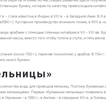
 достигла берегов Японии, но настоящее развитие здесь получи
бственную бумагу, которая по качеству превосходила китайс
в. – стала известна в Индии, в VIII в. – в Западной Азии. В Х в
ка1580 г.). Кустарное производство возникло позже, в XVII в.
де арабами с помощью пленных китайцев в VII – VIII вв. Бума
ной массы, вместо того чтобы толочь в ступе, и пять веков
ния (около 1150 г.), переняв технологию у арабов. В 1154 г.
лять много бумаги.
ельницы»
оличества воды для приводов мельниц. Поэтому бумажные це
ыми мельницами». Первые «бумажные мельницы» появились в Ита
, в Германии – в 1380 г., в Англии – в середине XIV в., в Голлан