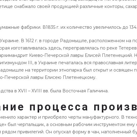
го детище снабжало своей продукцией различные конторы, сах
умажные фабрики. В1835 г. их количество увеличилось до 134
 в Украине. В 1612 г. в городе Радомышле, расположенном на
рая изготавливалась здесь, переправлялась по реке Тетерев
 архимандрит Киево-Печерской лавры Елисей Плетенецкий. На
гизмундом III, в Украине печаталась вся православная лите
 Радомышле на территории этнопарка был открыт и освящен 
о-Печерской лавры Елисею Плетенецкому.
ва в XVII – XVIII вв. была Восточная Галичина.
ние процесса произ
енило характер и приобрело черты мануфактурного. В техно
це» был черпальщик, а основным рабочим инструментом ему 
 рядом привилегий. Он опускал форму в чан, наполненный бу