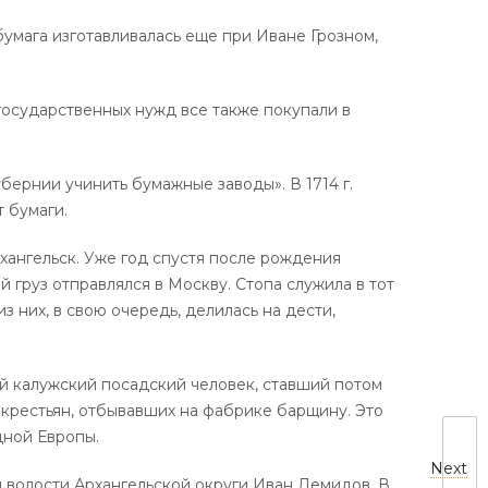
бумага изготавливалась еще при Иване Грозном,
государственных нужд все также покупали в
убернии учинить бумажные заводы». В 1714 г.
 бумаги.
рхангельск. Уже год спустя после рождения
 груз отправлялся в Москву. Стопа служила в тот
них, в свою очередь, делилась на дести,
й калужский посадский человек, ставший потом
 крестьян, отбывавших на фабрике барщину. Это
дной Европы.
Next
 волости Архангельской округи Иван Демидов. В