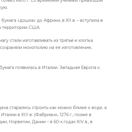
ла только к610 г. Со временем ученики превзошли
кую.
. бумага «дошла» до Африки, в XII в. – вступила в
 на территории США.
гу стали изготавливать из тряпья и хлопка.
 сохраняли монополию на ее изготовление,
 бумага появилась в Италии. Западная Европа к
ха старались строить как можно ближе к воде, а
лии в XIII в. (Фабриано, 1276 г., позже в
дии, Норвегии, Дании – в 60-х годах XIV в., в