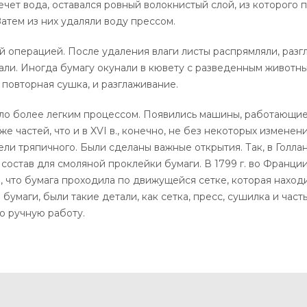
стечет вода, оставался ровный волокнистый слой, из которого
атем из них удаляли воду прессом.
операцией. После удаления влаги листы распрямляли, разгл
али. Иногда бумагу окунали в кювету с разведенным животн
 повторная сушка, и разглаживание.
ало более легким процессом. Появились машины, работающие
же частей, что и в XVI в., конечно, не без некоторых измене
и тряпичного. Были сделаны важные открытия. Так, в Голлан
состав для смоляной проклейки бумаги. В 1799 г. во Франц
м, что бумага проходила по движущейся сетке, которая нахо
умаги, были такие детали, как сетка, пресс, сушилка и част
о ручную работу.