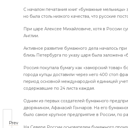
С началом печатания книг «бумажные мельницы» з
но была столь низкого качества, что русские пост
При царе Алексее Михайловиче, хотя в России с
Англии.
Активное развитие бумажного дела началось при П
близь Петербурга по указу царя была заложена «б
Россия покупала бумагу как «заморский товар» бо
города купцы доставили через него 400 стоп фра
период основной международной единицей учета б
содержавшие по 24 листа каждая.
Одним из первых создателей бумажного предприя
дворянином, Афанасий Гончаров. На его бумажном
было самое крупное предприятие в России, по 
Prev
На Севере России основателем бумажного произв