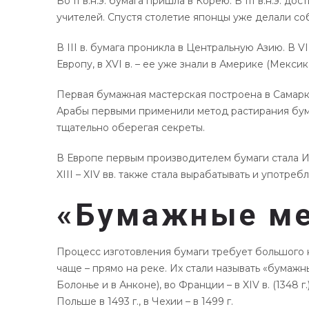
Во II в.н.э. бумага пришла в Корею. В III в.н.э.
учителей. Спустя столетие японцы уже делали со
В III в. бумага проникла в Центральную Азию. В VII 
Европу, в XVI в. – ее уже знали в Америке (Мекси
Первая бумажная мастерская построена в Самаркан
Арабы первыми применили метод растирания бумаж
тщательно оберегая секреты.
В Европе первым производителем бумаги стала Испа
XIII – XIV вв. также стала вырабатывать и употреб
«Бумажные м
Процесс изготовления бумаги требует большого к
чаще – прямо на реке. Их стали называть «бумажн
Болонье и в Анконе), во Франции – в XIV в. (1348 г.)
Польше в 1493 г., в Чехии – в 1499 г.