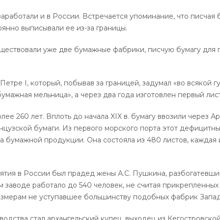
аработали и в России. Встречается упоминание, что писчая 
оянно выписывали ее из-за границы.
уществовали уже две бумажные фабрики, писчую бумагу для 
етре I, который, побывав за границей, задумал «во всякой г
умажная мельница», а через два года изготовлен первый лист
лее 260 лет. Вплоть до начала XIX в. бумагу ввозили через А
нцузской бумаги. Из первого морского порта этот дефицитный
умажной продукции. Она состояла из 480 листов, каждая из 
тия в России был прадед жены А.С. Пушкина, разбогатевши
 заводе работало до 540 человек, не считая прикрепленных
размерам не уступавшее большинству подобных фабрик Запа
одства стал архангельский купец, выходец из Кегостровской