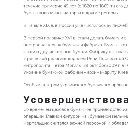
течение примерно 45 лет (с 1820 по 1865 гг.) е
бумага вывозилась на торги в другие регионы.
В начале XIX в. в России уже числилось 64 писчеб
В первой половине ХVI в. стали делать бумагу и
построена первая бумажная фабрика. Бумага, кото
книги и другие ценные бумаги. Фабрику основал
«греческой религии» королем Речи Посполитой Си
митрополита Петра Могилы. 29 октября2009 г. в
Украине бумажной фабрики – архимандриту Киев
Особым центром украинского бумажного производст
Усовершенствова
Со временем цеховое бумажное производство изм
операций. Главной фигурой на «бумажной мельни
Черпальщик считался важной персоной и обладал