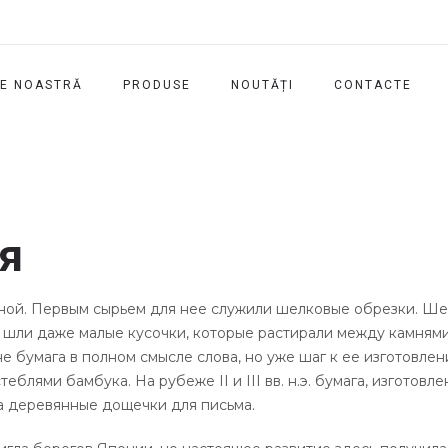
E NOASTRĂ
PRODUSE
NOUTĂȚI
CONTACTE
я
ной. Первым сырьем для нее служили шелковые обрезки. Шел
о шли даже малые кусочки, которые растирали между камням
не бумага в полном смысле слова, но уже шаг к ее изготовл
еблями бамбука. На рубеже II и III вв. н.э. бумага, изготовл
ла деревянные дощечки для письма.