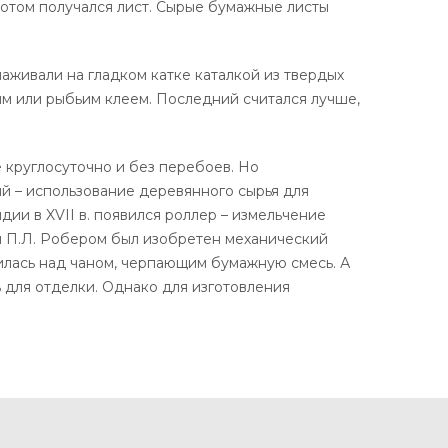
 потом получался лист. Сырые бумажные листы
аживали на гладком катке каталкой из твердых
ым или рыбьим клеем. Последний считался лучше,
 круглосуточно и без перебоев. Но
ний – использование деревянного сырья для
дии в XVII в. появился роллер – измельчение
ии П.Л. Робером был изобретен механический
дилась над чаном, черпающим бумажную смесь. А
ь для отделки. Однако для изготовления