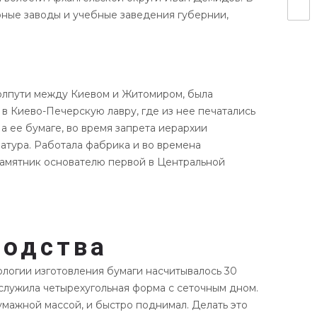
арные заводы и учебные заведения губернии,
.
 полпути между Киевом и Житомиром, была
 в Киево-Печерскую лавру, где из нее печатались
 ее бумаге, во время запрета иерархии
ратура. Работала фабрика и во времена
памятник основателю первой в Центральной
водства
логии изготовления бумаги насчитывалось 30
служила четырехугольная форма с сеточным дном.
мажной массой, и быстро поднимал. Делать это