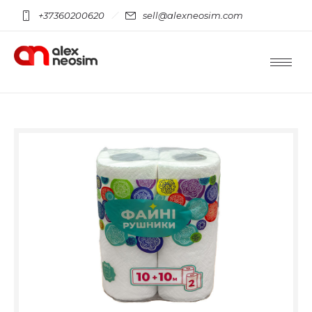
+37360200620
sell@alexneosim.com